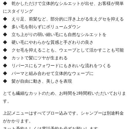
◆ 乾かしただけで立体的なシルエットが出せ、お客様が簡単
にスタイリング
◆ えり足、前髪など、部分的に浮き上がる生えグセを抑える
◆ 多い毛を削らずにボリュームダウン
◆ 立ち上がりの弱い細い毛にも自然なシルエットを
◆ 硬い毛にやわらかな質感と手ざわりの良さ
◆ クセ毛を抑えることも、ウェーブとして活かすことも可能
◆ カットで髪にツヤが生まれる
◆ リバースにもフォワードにもきれいな流れをつくる
◆ パーマと組み合わせて立体的なウェーブに
◆ 髪が自由に動き、美しさを表現
とても繊細なカットのため、お時間を2時間程いただいておりま
す。
上記メニューはすべてブロー込みです。シャンプーは別途料金
がかかります。
ネット予約もしくは電話予約を必ずお願いします。